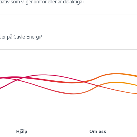
iativ som vi genomför eller är delaktiga i.
der på Gävle Energi?
Hjälp
Om oss