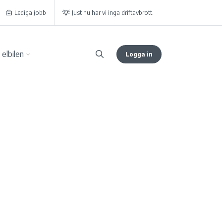
Lediga jobb
Just nu har vi inga driftavbrott.
elbilen
Logga in