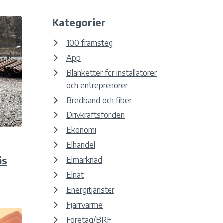
Kategorier
100 framsteg
App
Blanketter för installatörer
och entreprenörer
Bredband och fiber
Drivkraftsfonden
Ekonomi
Elhandel
äs
Elmarknad
Elnät
Energitjänster
Fjärrvärme
Företag/BRF