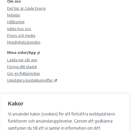
Om oss
Det här är Gävle Energi
Nyheter
Hållbarhet
Jobba hos oss
Press och media
Myndighetsärenden
Mina sidor/App
Ladda ner vår app
Förnya ditt elavtal
Gör en flyttanmälan
Uppdatera kontaktuppgifter
Kakor
© 2026 Gävle Energi AB.
Samtyckesval
Vi använder kakor (cookies) för att förbättra webbplatsens
Cookies
funktioner och användarupplevelse. Genom att godkänna
Integritetspolicy och GDPR
samtycker du till att vi samlar in information om ditt
Tillgänglighet