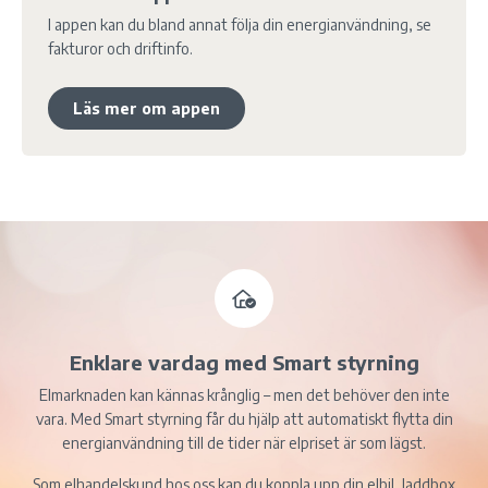
I appen kan du bland annat följa din energianvändning, se
fakturor och driftinfo.
Läs mer om appen
Enklare vardag med Smart styrning
Elmarknaden kan kännas krånglig – men det behöver den inte
vara. Med Smart styrning får du hjälp att automatiskt flytta din
energianvändning till de tider när elpriset är som lägst.
Som elhandelskund hos oss kan du koppla upp din elbil, laddbox