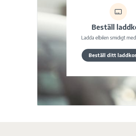
Beställ
laddk
Ladda elbilen smidigt med
Beställ ditt laddko