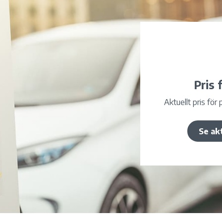
Pris 
Aktuellt pris för 
Se ak