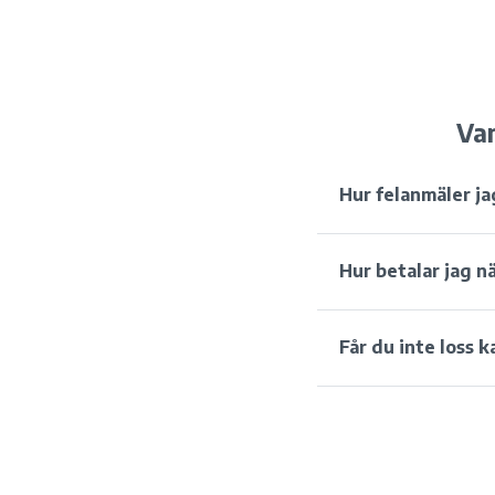
Van
Hur felanmäler ja
Hur betalar jag n
Får du inte loss k