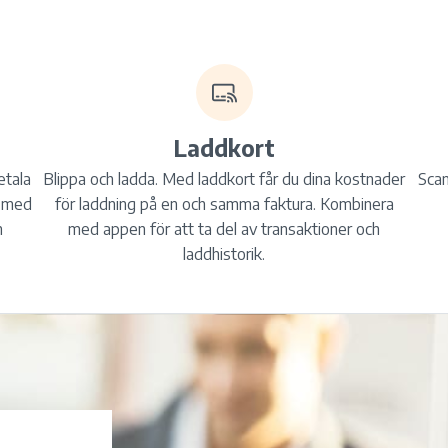
Laddkort
etala
Blippa och ladda. Med laddkort får du dina kostnader
Scan
n med
för laddning på en och samma faktura. Kombinera
h
med appen för att ta del av transaktioner och
laddhistorik.