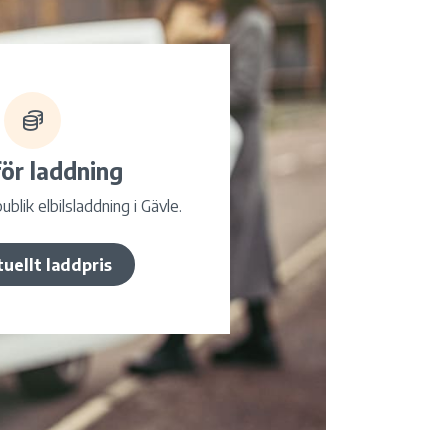
för laddning
publik elbilsladdning i Gävle.
tuellt laddpris