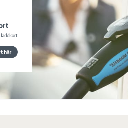
ort
 laddkort.
rt här