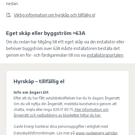
nedan.
Viktig information om hyrskåp och tillfällig el
Eget skåp eller byggström >63A
Om du redan har tillgång till ett eget skåp via din installatör eller
behöver byggström över 63A måste installatören beställa det
genom en för- och färdiganmälan till oss via
installatörsportalen
.
Hyrskåp – tillfällig el
Info om ångerrätt
Efter att du har fått avtalsbekräftelsen har du 14 dagars ångerrätt.
Om du vill nyttja din ångerrätt, meddela kundservice genom att
chatta, mejla eller ringa 026-17 85 75.
Mer information om
ångerrätt och nedladdning av blanketter hittar du här.
Gävle Energi hanterar dina personuppgifter i enlighet med
Dataskyddsförordningen. Läs mer på
www.gavleenergi.se/gdpr
.