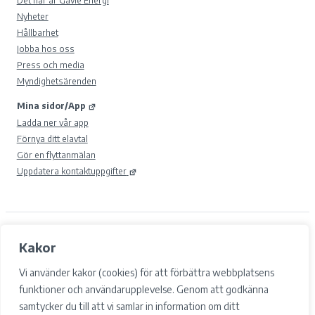
Nyheter
Hållbarhet
Jobba hos oss
Press och media
Myndighetsärenden
Mina sidor/App
Ladda ner vår app
Förnya ditt elavtal
Gör en flyttanmälan
Uppdatera kontaktuppgifter
© 2026 Gävle Energi AB.
Kakor
Samtyckesval
Cookies
Vi använder kakor (cookies) för att förbättra webbplatsens
Integritetspolicy och GDPR
funktioner och användarupplevelse. Genom att godkänna
Tillgänglighet
samtycker du till att vi samlar in information om ditt
Facebook