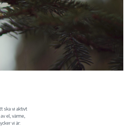
t ska vi aktivt
 av el, värme,
cker vi är: