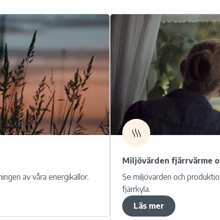
Miljövärden fjärrvärme o
ngen av våra energikällor.
Se miljövärden och produktio
fjärrkyla.
Läs mer