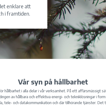
et enklare att
ch i framtiden.
Vår syn på hållbarhet
för hållbarhet i alla delar i vår verksamhet. På ett affärsmässigt sät
klingen av hållbara och effektiva energi- och tekniklösningar i form
la, tele- och datakommunikation och där tillhörande tjänster. Det ty