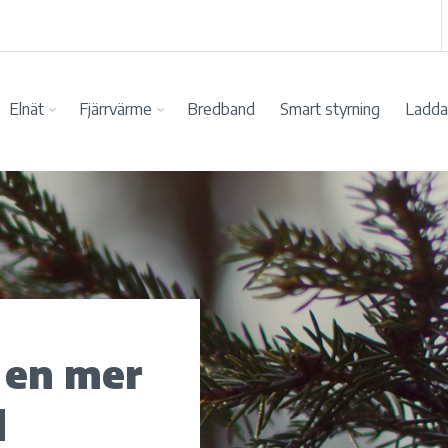
Elnät
Fjärrvärme
Bredband
Smart styrning
Ladda 
l en mer
d