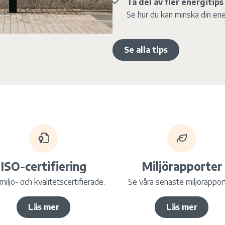
Ta del av fler energitips
Se hur du kan minska din en
Se alla tips
ISO-certifiering
Miljörapporter
 miljö- och kvalitetscertifierade.
Se våra senaste miljörapport
Läs mer
Läs mer