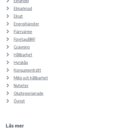
Elhandel
Elmarknad
Elnät
Energitjänster
Fjärrvärme
Företag/BRF
Grävning
Hållbarhet
Hyrskåp
Konsumenträtt
Miljö och hållbarhet
Nyheter
Okategoriserade
Övrigt
Läs mer