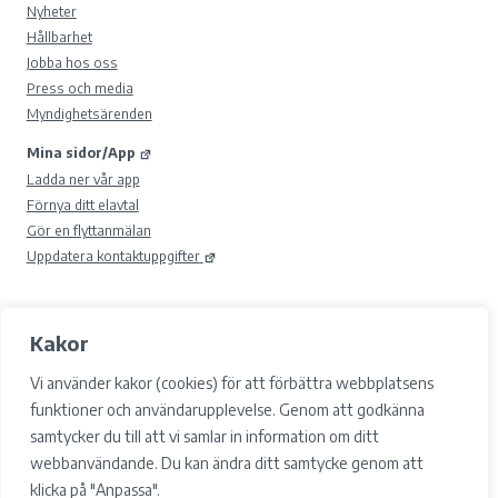
Nyheter
Hållbarhet
Jobba hos oss
Press och media
Myndighetsärenden
Mina sidor/App
Ladda ner vår app
Förnya ditt elavtal
Gör en flyttanmälan
Uppdatera kontaktuppgifter
Kakor
© 2026 Gävle Energi AB.
Samtyckesval
Vi använder kakor (cookies) för att förbättra webbplatsens
Cookies
funktioner och användarupplevelse. Genom att godkänna
Integritetspolicy och GDPR
samtycker du till att vi samlar in information om ditt
Tillgänglighet
webbanvändande. Du kan ändra ditt samtycke genom att
Facebook
klicka på "Anpassa".