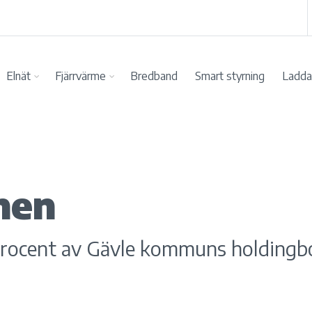
Elnät
Fjärrvärme
Bredband
Smart styrning
Ladda 
nen
0 procent av Gävle kommuns holdingb