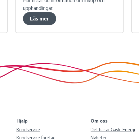
Här hittar du information om inköp och
upphandlingar.
Läs mer
Hjälp
Om oss
Kundservice
Det här är Gävle Energi
Kundservice företag
Nyheter