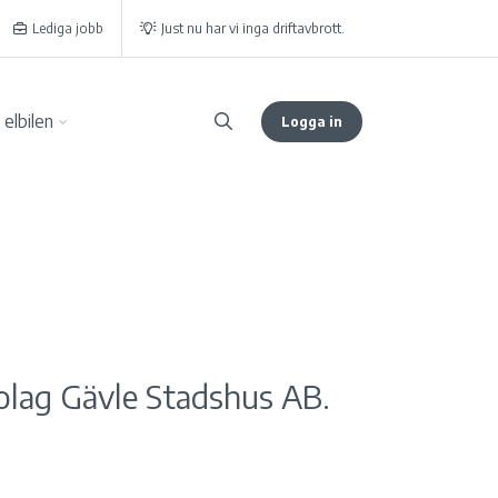
Lediga jobb
Just nu har vi inga driftavbrott.
elbilen
Logga in
olag Gävle Stadshus AB.