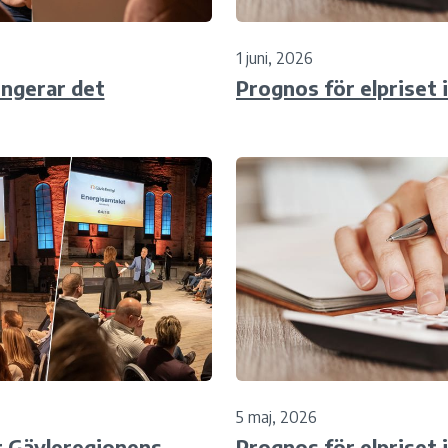
1 juni, 2026
ungerar det
Prognos för elpriset 
5 maj, 2026
r Gävleregionens
Prognos för elpriset 