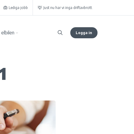
Lediga jobb
Just nu har vi inga driftavbrott.
elbilen
Logga in
1