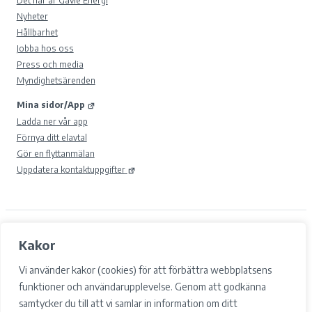
Nyheter
Hållbarhet
Jobba hos oss
Press och media
Myndighetsärenden
Mina sidor/App
Ladda ner vår app
Förnya ditt elavtal
Gör en flyttanmälan
Uppdatera kontaktuppgifter
© 2026 Gävle Energi AB.
Kakor
Samtyckesval
Cookies
Vi använder kakor (cookies) för att förbättra webbplatsens
Integritetspolicy och GDPR
funktioner och användarupplevelse. Genom att godkänna
Tillgänglighet
samtycker du till att vi samlar in information om ditt
Facebook