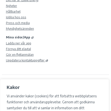
Nyheter
Hållbarhet
Jobba hos oss
Press och media
Myndighetsärenden
Mina sidor/App
Ladda ner vår app
Förnya ditt elavtal
Gör en flyttanmälan
Uppdatera kontaktuppgifter
© 2026 Gävle Energi AB.
Kakor
Samtyckesval
Cookies
Vi använder kakor (cookies) för att förbättra webbplatsens
Integritetspolicy och GDPR
funktioner och användarupplevelse. Genom att godkänna
Tillgänglighet
samtycker du till att vi samlar in information om ditt
Facebook