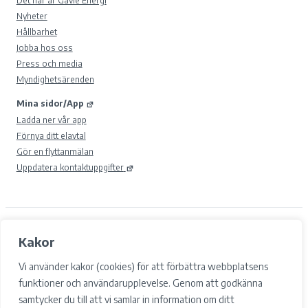
Nyheter
Hållbarhet
Jobba hos oss
Press och media
Myndighetsärenden
Mina sidor/App
Ladda ner vår app
Förnya ditt elavtal
Gör en flyttanmälan
Uppdatera kontaktuppgifter
© 2026 Gävle Energi AB.
Kakor
Samtyckesval
Cookies
Vi använder kakor (cookies) för att förbättra webbplatsens
Integritetspolicy och GDPR
funktioner och användarupplevelse. Genom att godkänna
Tillgänglighet
samtycker du till att vi samlar in information om ditt
Facebook