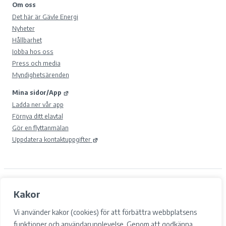
Om oss
Det här är Gävle Energi
Nyheter
Hållbarhet
Jobba hos oss
Press och media
Myndighetsärenden
Mina sidor/App
Ladda ner vår app
Förnya ditt elavtal
Gör en flyttanmälan
Uppdatera kontaktuppgifter
© 2026 Gävle Energi AB.
Kakor
Samtyckesval
Cookies
Vi använder kakor (cookies) för att förbättra webbplatsens
Integritetspolicy och GDPR
funktioner och användarupplevelse. Genom att godkänna
Tillgänglighet