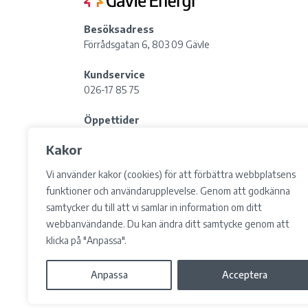
Besöksadress
Förrådsgatan 6, 803 09 Gävle
Kundservice
026-17 85 75
Öppettider
Lördag:
Stängt
Kakor
Lunchstängt: 12:00-13:00
Vi använder kakor (cookies) för att förbättra webbplatsens
Postadress
funktioner och användarupplevelse. Genom att godkänna
Box 783, 801 29 Gävle
samtycker du till att vi samlar in information om ditt
webbanvändande. Du kan ändra ditt samtycke genom att
Information in other languages
klicka på "Anpassa".
Anpassa
Acceptera
© 2026 Gävle Energi AB.
Samtyckesval
Cookies
In