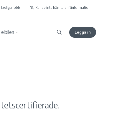
Lediga jobb
Kunde inte hämta driftinformation.
elbilen
Logga in
etscertifierade.