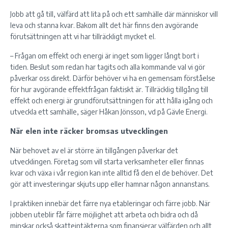
Jobb att gå till, välfärd att lita på och ett samhälle där människor vill
leva och stanna kvar. Bakom allt det här finns den avgörande
förutsättningen att vi har tillräckligt mycket el.
– Frågan om effekt och energi är inget som ligger långt bort i
tiden. Beslut som redan har tagits och alla kommande val vi gör
påverkar oss direkt. Därför behöver vi ha en gemensam förståelse
för hur avgörande effektfrågan faktiskt är. Tillräcklig tillgång till
effekt och energi är grundförutsättningen för att hålla igång och
utveckla ett samhälle, säger Håkan Jönsson, vd på Gävle Energi.
När elen inte räcker bromsas utvecklingen
När behovet av el är större än tillgången påverkar det
utvecklingen. Företag som vill starta verksamheter eller finnas
kvar och växa i vår region kan inte alltid få den el de behöver. Det
gör att investeringar skjuts upp eller hamnar någon annanstans.
I praktiken innebär det färre nya etableringar och färre jobb. När
jobben uteblir får färre möjlighet att arbeta och bidra och då
minskar också skatteintäkterna som finansierar välfärden och allt