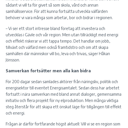
sådant vi vill ta för givet så som skola, vård och annan
samhällsservice. För att kunna fortsätta utveckla välfärden
behöver vi vara många som arbetar, bor och bidrar i regionen.
– Vi ser ett stort intresse bland företag att investera och
utvecklas i Gävle och vår region. Men utan tillräckligt med energi
och effekt riskerar vi att tappa tempo. Det handlar om jobb,
tillväxt och välfärd men också framtidstro och om att skapa
samhällen där människor vill bo, leva och trivas, säger Håkan
Jönsson.
Samverkan fortsätter men alla kan bidra
För 200 dagar sedan samlades aktörer från näringsliv, politik och
energisektor till eventet Energisamtalet. Sedan dess har arbetet
fortsatt i nära samverkan med bland annat dialoger, gemensamma
initiativ och flera projekt för ny elproduktion. Men många viktiga
steg återstår för att skapa ett önskat läge för tillgången till effekt
och energi.
Frågan är därför fortfarande högst aktuell: Vill vi se en region som