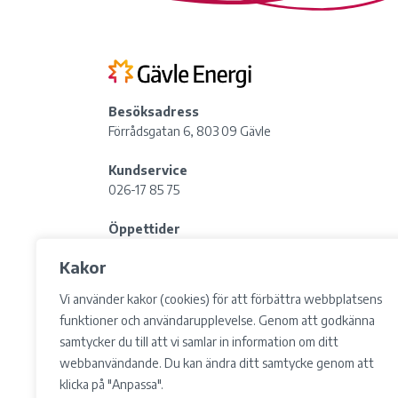
Besöksadress
Förrådsgatan 6, 803 09 Gävle
Kundservice
026-17 85 75
Öppettider
Fredag:
08:00–15:00
Kakor
Lunchstängt: 12:00-13:00
Vi använder kakor (cookies) för att förbättra webbplatsens
Postadress
funktioner och användarupplevelse. Genom att godkänna
Box 783, 801 29 Gävle
samtycker du till att vi samlar in information om ditt
webbanvändande. Du kan ändra ditt samtycke genom att
Information in other languages
klicka på "Anpassa".