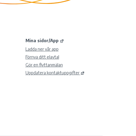
Mina sidor/App
Ladda ner vår app
Förnya ditt elavtal
Gör en flyttanmälan
Uppdatera kontaktuppgifter