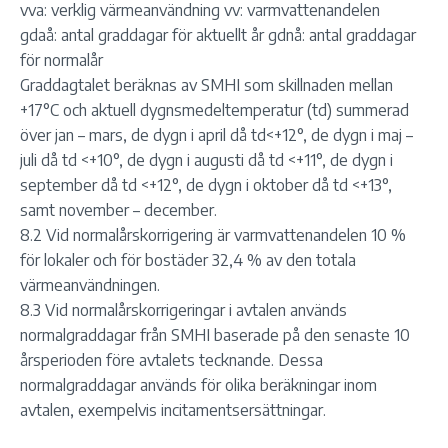
vva: verklig värmeanvändning vv: varmvattenandelen
gdaå: antal graddagar för aktuellt år gdnå: antal graddagar
för normalår
Graddagtalet beräknas av SMHI som skillnaden mellan
+17°C och aktuell dygnsmedeltemperatur (td) summerad
över jan – mars, de dygn i april då td<+12°, de dygn i maj –
juli då td <+10°, de dygn i augusti då td <+11°, de dygn i
september då td <+12°, de dygn i oktober då td <+13°,
samt november – december.
8.2 Vid normalårskorrigering är varmvattenandelen 10 %
för lokaler och för bostäder 32,4 % av den totala
värmeanvändningen.
8.3 Vid normalårskorrigeringar i avtalen används
normalgraddagar från SMHI baserade på den senaste 10
årsperioden före avtalets tecknande. Dessa
normalgraddagar används för olika beräkningar inom
avtalen, exempelvis incitamentsersättningar.