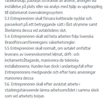
fackkunskap, påbörjat utförande av arbete, antingen via
inställelse på plats eller via analys med hjälp av uppkoppling
till datoriserat övervakningssystem.
5.3 Entreprenören skall förvara kvitterade nycklar och
passerkort på ett betryggande sätt i låst utrymme samt
återlämna dessa vid avtalstidens slut.
5.4 Entreprenören skall vid heta arbeten följa Svenska
Brandförsvarsföreningens säkerhetsregler.
5.5 Entreprenören skall normalt, om avtalet omfattar
leverans av överenskommet klimat, drift- och
incitamentsåtagande, manövrera de tekniska
installationerna. Kunden kan dock i undantagsfall efter
Entreprenörens medgivande och efter hans anvisningar
manövrera dessa.
5.6. Entreprenören skall efter avslutat arbete i
städningshänseende lämna arbetsområdet i samma skick
som vid arbetets början.