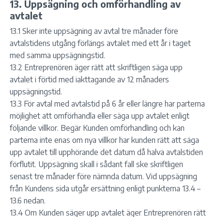
13. Uppsägning och omförhandling av
avtalet
13.1 Sker inte uppsägning av avtal tre månader före
avtalstidens utgång förlängs avtalet med ett år i taget
med samma uppsägningstid.
13.2 Entreprenören äger rätt att skriftligen säga upp
avtalet i förtid med iakttagande av 12 månaders
uppsägningstid.
13.3 För avtal med avtalstid på 6 år eller längre har parterna
möjlighet att omförhandla eller säga upp avtalet enligt
följande villkor. Begär Kunden omförhandling och kan
parterna inte enas om nya villkor har kunden rätt att säga
upp avtalet till upphörande det datum då halva avtalstiden
förflutit. Uppsägning skall i sådant fall ske skriftligen
senast tre månader före nämnda datum. Vid uppsägning
från Kundens sida utgår ersättning enligt punkterna 13.4 –
13.6 nedan.
13.4 Om Kunden säger upp avtalet äger Entreprenören rätt