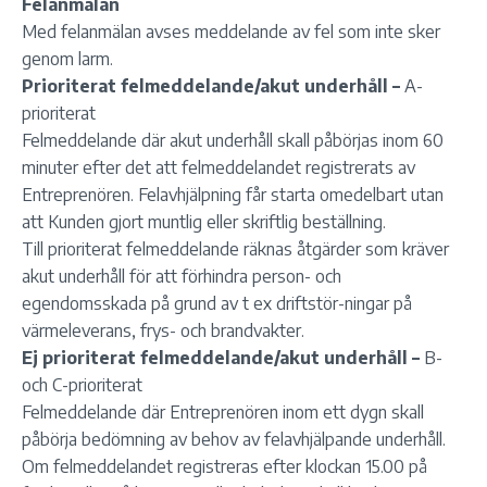
Felanmälan
Med felanmälan avses meddelande av fel som inte sker
genom larm.
Prioriterat felmeddelande/akut underhåll –
A-
prioriterat
Felmeddelande där akut underhåll skall påbörjas inom 60
minuter efter det att felmeddelandet registrerats av
Entreprenören. Felavhjälpning får starta omedelbart utan
att Kunden gjort muntlig eller skriftlig beställning.
Till prioriterat felmeddelande räknas åtgärder som kräver
akut underhåll för att förhindra person- och
egendomsskada på grund av t ex driftstör-ningar på
värmeleverans, frys- och brandvakter.
Ej prioriterat felmeddelande/akut underhåll –
B-
och C-prioriterat
Felmeddelande där Entreprenören inom ett dygn skall
påbörja bedömning av behov av felavhjälpande underhåll.
Om felmeddelandet registreras efter klockan 15.00 på