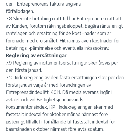
den i Entreprenörens faktura angivna
förfallodagen.
7.8 Sker inte betalning i rätt tid har Entreprenören rätt att
av Kunden, förutom räkningsbeloppet, begära ränta enligt
räntelagen och ersättning för de kost¬nader som är
förenade med dröjsmålet. Hit räknas även kostnader för
betalnings¬påminnelse och eventuella inkassokrav.
Reglering av ersättningar
7.9 Reglering av incitamentsersättningar sker årsvis per
den första januari.
7.10 Indexreglering av den fasta ersättningen sker per den
första januari varje år med förändringen av
Entreprenadindex litt. 4011. Då medialeverans ingår i
avtalet och vid Fastighetsjour används
konsumentprisindex, KPI. Indexregleringen sker med
fastställt indextal för oktober månad närmast före
justeringstillfället i förhållande till fastställt indextal för
basmånaden oktober närmast före avtalsdatum.