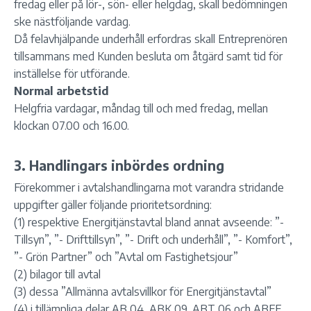
fredag eller på lör-, sön- eller helgdag, skall bedömningen
ske nästföljande vardag.
Då felavhjälpande underhåll erfordras skall Entreprenören
tillsammans med Kunden besluta om åtgärd samt tid för
inställelse för utförande.
Normal arbetstid
Helgfria vardagar, måndag till och med fredag, mellan
klockan 07.00 och 16.00.
3. Handlingars inbördes ordning
Förekommer i avtalshandlingarna mot varandra stridande
uppgifter gäller följande prioritetsordning:
(1) respektive Energitjänstavtal bland annat avseende: ”-
Tillsyn”, ”- Drifttillsyn”, ”- Drift och underhåll”, ”- Komfort”,
”- Grön Partner” och ”Avtal om Fastighetsjour”
(2) bilagor till avtal
(3) dessa ”Allmänna avtalsvillkor för Energitjänstavtal”
(4) i tillämpliga delar AB 04, ABK 09, ABT 06 och ABFF