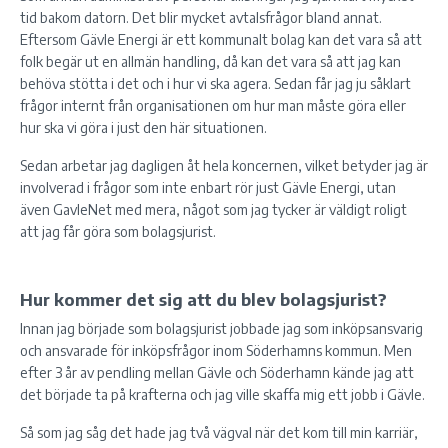
tid bakom datorn. Det blir mycket avtalsfrågor bland annat.
Eftersom Gävle Energi är ett kommunalt bolag kan det vara så att
folk begär ut en allmän handling, då kan det vara så att jag kan
behöva stötta i det och i hur vi ska agera. Sedan får jag ju såklart
frågor internt från organisationen om hur man måste göra eller
hur ska vi göra i just den här situationen.
Sedan arbetar jag dagligen åt hela koncernen, vilket betyder jag är
involverad i frågor som inte enbart rör just Gävle Energi, utan
även GavleNet med mera, något som jag tycker är väldigt roligt
att jag får göra som bolagsjurist.
Hur kommer det sig att du blev bolagsjurist?
Innan jag började som bolagsjurist jobbade jag som inköpsansvarig
och ansvarade för inköpsfrågor inom Söderhamns kommun. Men
efter 3 år av pendling mellan Gävle och Söderhamn kände jag att
det började ta på krafterna och jag ville skaffa mig ett jobb i Gävle.
Så som jag såg det hade jag två vägval när det kom till min karriär,