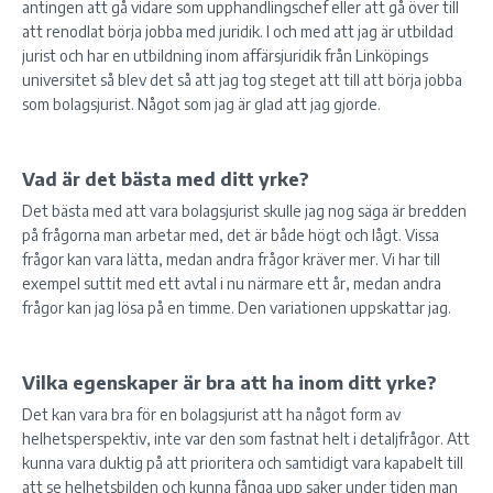
antingen att gå vidare som upphandlingschef eller att gå över till
att renodlat börja jobba med juridik. I och med att jag är utbildad
jurist och har en utbildning inom affärsjuridik från Linköpings
universitet så blev det så att jag tog steget att till att börja jobba
som bolagsjurist. Något som jag är glad att jag gjorde.
Vad är det bästa med ditt yrke?
Det bästa med att vara bolagsjurist skulle jag nog säga är bredden
på frågorna man arbetar med, det är både högt och lågt. Vissa
frågor kan vara lätta, medan andra frågor kräver mer. Vi har till
exempel suttit med ett avtal i nu närmare ett år, medan andra
frågor kan jag lösa på en timme. Den variationen uppskattar jag.
Vilka egenskaper är bra att ha inom ditt yrke?
Det kan vara bra för en bolagsjurist att ha något form av
helhetsperspektiv, inte var den som fastnat helt i detaljfrågor. Att
kunna vara duktig på att prioritera och samtidigt vara kapabelt till
att se helhetsbilden och kunna fånga upp saker under tiden man