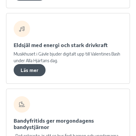
Eldsjäl med energi och stark drivkraft
Musikhuset i Gävle bjuder digitalt upp till Valentines Bash
under Alla Hjärtans dag.
Läs mer
Bandyfritids ger morgondagens
bandystjärnor
-Det roligaste är att se hur fort barnen och ungdomarna