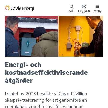
Sök
Logga in
Meny
Energi- och
kostnadseffektiviserande
åtgärder
I slutet av 2023 besökte vi Gävle Frivilliga
Skarpskytteförening för att genomföra en
energianalys med fokus på besparingar.