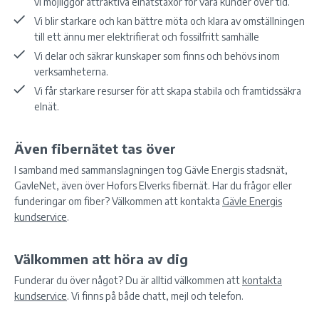
vi möjliggör attraktiva elnätstaxor för våra kunder över tid.
Vi blir starkare och kan bättre möta och klara av omställningen
till ett ännu mer elektrifierat och fossilfritt samhälle
Vi delar och säkrar kunskaper som finns och behövs inom
verksamheterna.
Vi får starkare resurser för att skapa stabila och framtidssäkra
elnät.
Även fibernätet tas över
I samband med sammanslagningen tog Gävle Energis stadsnät,
GavleNet, även över Hofors Elverks fibernät. Har du frågor eller
funderingar om fiber? Välkommen att kontakta
Gävle Energis
kundservice
.
Välkommen att höra av dig
Funderar du över något? Du är alltid välkommen att
kontakta
kundservice
. Vi finns på både chatt, mejl och telefon.