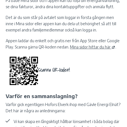
På både Mina sidor och i appen kan du följa din energianvändning,
se dina fakturor, ändra dina kontaktuppgifter och anmäla flytt.
Det är du som står på avtalet som loggar in första gången men
inne i Mina sidor eller appen kan du dela ut behörighet så att till
exempel andra familjemedlemmar också kan logga in.
Appen laddar du enkelt och gratis ner från App Store eller Google
Play. Scanna gärna QR-koden nedan.
Mina sidor hittar du här
.
Scanna QR-koden!
Varför en sammanslagning?
Varför gick egentligen Hofors Elverk ihop med Gävle Energi Elnät?
Det här är några av anledningarna:
Vi kan skapa en långsiktigt hållbar lönsamhet i båda bolag där