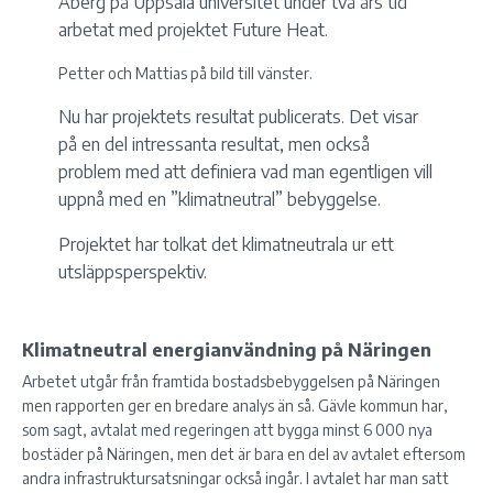
Åberg på Uppsala universitet under två års tid
arbetat med projektet Future Heat.
Petter och Mattias på bild till vänster.
Nu har projektets resultat publicerats. Det visar
på en del intressanta resultat, men också
problem med att definiera vad man egentligen vill
uppnå med en ”klimatneutral” bebyggelse.
Projektet har tolkat det klimatneutrala ur ett
utsläppsperspektiv.
Klimatneutral energianvändning på Näringen
Arbetet utgår från framtida bostadsbebyggelsen på Näringen
men rapporten ger en bredare analys än så. Gävle kommun har,
som sagt, avtalat med regeringen att bygga minst 6 000 nya
bostäder på Näringen, men det är bara en del av avtalet eftersom
andra infrastruktursatsningar också ingår. I avtalet har man satt