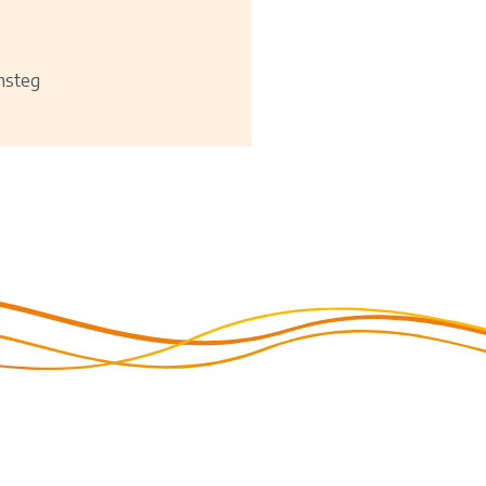
msteg