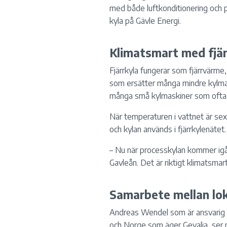
med både luftkonditionering och pr
kyla på Gävle Energi.
Klimatsmart med fjär
Fjärrkyla fungerar som fjärrvärme
som ersätter många mindre kylmask
många små kylmaskiner som ofta kr
När temperaturen i vattnet är sex 
och kylan används i fjärrkylenätet.
– Nu när processkylan kommer igå
Gavleån. Det är riktigt klimatsmar
Samarbete mellan lok
Andreas Wendel som är ansvarig f
och Norge som äger Gevalia, ser 