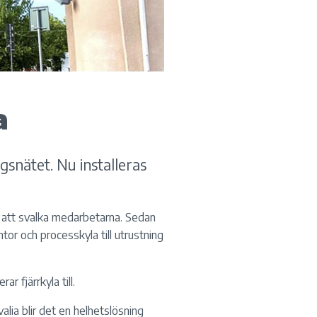
a
gsnätet. Nu installeras
r att svalka medarbetarna. Sedan
tor och processkyla till utrustning
r fjärrkyla till.
valia blir det en helhetslösning