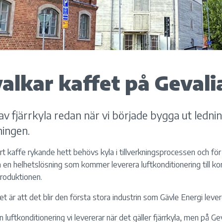
valkar kaffet på Gevali
av fjärrkyla redan när vi började bygga ut lednin
ningen.
årt kaffe rykande hett behövs kyla i tillverkningsprocessen och fö
ra en helhetslösning som kommer leverera luftkonditionering till kon
roduktionen.
 är att det blir den första stora industrin som Gävle Energi leverera
n luftkonditionering vi levererar när det gäller fjärrkyla, men på Ge