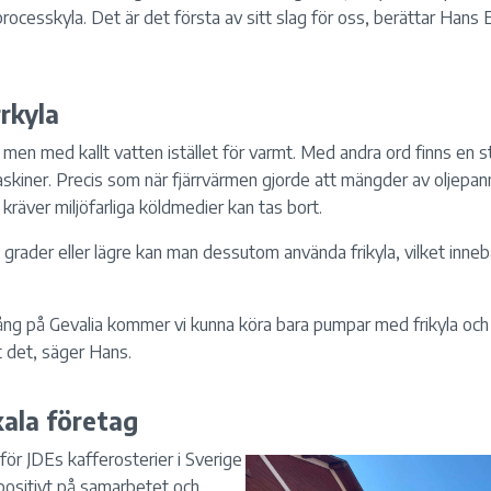
ocesskyla. Det är det första av sitt slag för oss, berättar Hans E
rkyla
, men med kallt vatten istället för varmt. Med andra ord finns en 
iner. Precis som när fjärrvärmen gjorde att mängder av oljepanno
äver miljöfarliga köldmedier kan tas bort.
grader eller lägre kan man dessutom använda frikyla, vilket innebä
ng på Gevalia kommer vi kunna köra bara pumpar med frikyla och 
t det, säger Hans.
ala företag
ör JDEs kafferosterier i Sverige
positivt på samarbetet och