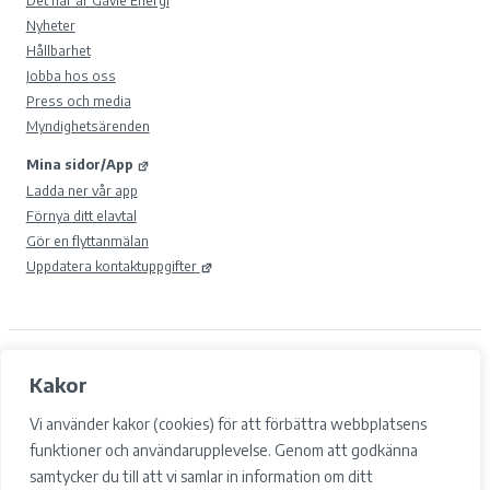
Nyheter
Hållbarhet
Jobba hos oss
Press och media
Myndighetsärenden
Mina sidor/App
Ladda ner vår app
Förnya ditt elavtal
Gör en flyttanmälan
Uppdatera kontaktuppgifter
© 2026 Gävle Energi AB.
Kakor
Samtyckesval
Cookies
Vi använder kakor (cookies) för att förbättra webbplatsens
Integritetspolicy och GDPR
funktioner och användarupplevelse. Genom att godkänna
Tillgänglighet
samtycker du till att vi samlar in information om ditt
Facebook