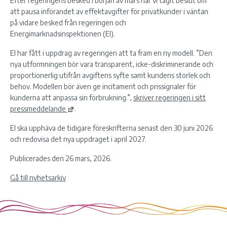
Efter regeringens besked i början av mars har vi tagit beslut om
att pausa införandet av effektavgifter för privatkunder i väntan
på vidare besked från regeringen och
Energimarknadsinspektionen (EI).
EI har fått i uppdrag av regeringen att ta fram en ny modell. ”Den
nya utformningen bör vara transparent, icke-diskriminerande och
proportionerlig utifrån avgiftens syfte samt kundens storlek och
behov. Modellen bör även ge incitament och prissignaler för
kunderna att anpassa sin förbrukning.”,
skriver regeringen i sitt
pressmeddelande
.
EI ska upphäva de tidigare föreskrifterna senast den 30 juni 2026
och redovisa det nya uppdraget i april 2027.
Publicerades den 26 mars, 2026.
Gå till nyhetsarkiv