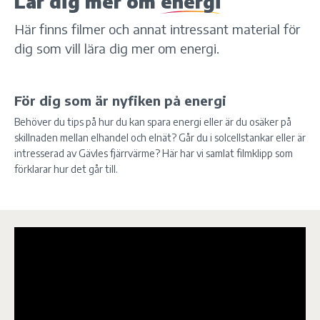
Lär dig mer om
energi
Här finns filmer och annat intressant material för
dig som vill lära dig mer om energi.
För dig som är nyfiken på energi
Behöver du tips på hur du kan spara energi eller är du osäker på
skillnaden mellan elhandel och elnät? Går du i solcellstankar eller är
intresserad av Gävles fjärrvärme? Här har vi samlat filmklipp som
förklarar hur det går till.