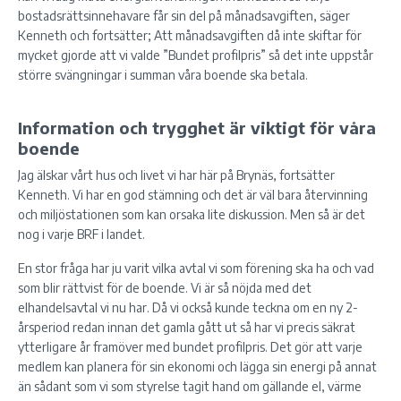
bostadsrättsinnehavare får sin del på månadsavgiften, säger
Kenneth och fortsätter; Att månadsavgiften då inte skiftar för
mycket gjorde att vi valde ”Bundet profilpris” så det inte uppstår
större svängningar i summan våra boende ska betala.
Information och trygghet är viktigt för våra
boende
Jag älskar vårt hus och livet vi har här på Brynäs, fortsätter
Kenneth. Vi har en god stämning och det är väl bara återvinning
och miljöstationen som kan orsaka lite diskussion. Men så är det
nog i varje BRF i landet.
En stor fråga har ju varit vilka avtal vi som förening ska ha och vad
som blir rättvist för de boende. Vi är så nöjda med det
elhandelsavtal vi nu har. Då vi också kunde teckna om en ny 2-
årsperiod redan innan det gamla gått ut så har vi precis säkrat
ytterligare år framöver med bundet profilpris. Det gör att varje
medlem kan planera för sin ekonomi och lägga sin energi på annat
än sådant som vi som styrelse tagit hand om gällande el, värme