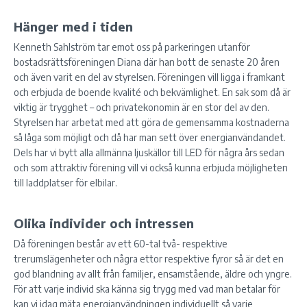
Hänger med i tiden
Kenneth Sahlström tar emot oss på parkeringen utanför
bostadsrättsföreningen Diana där han bott de senaste 20 åren
och även varit en del av styrelsen. Föreningen vill ligga i framkant
och erbjuda de boende kvalité och bekvämlighet. En sak som då är
viktig är trygghet – och privatekonomin är en stor del av den.
Styrelsen har arbetat med att göra de gemensamma kostnaderna
så låga som möjligt och då har man sett över energianvändandet.
Dels har vi bytt alla allmänna ljuskällor till LED för några års sedan
och som attraktiv förening vill vi också kunna erbjuda möjligheten
till laddplatser för elbilar.
Olika individer och intressen
Då föreningen består av ett 60-tal två- respektive
trerumslägenheter och några ettor respektive fyror så är det en
god blandning av allt från familjer, ensamstående, äldre och yngre.
För att varje individ ska känna sig trygg med vad man betalar för
kan vi idag mäta energianvändningen individuellt så varje