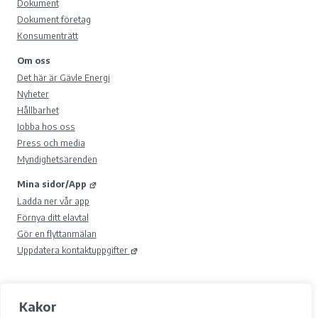
Dokument
Dokument företag
Konsumenträtt
Om oss
Det här är Gävle Energi
Nyheter
Hållbarhet
Jobba hos oss
Press och media
Myndighetsärenden
Mina sidor/App
Ladda ner vår app
Förnya ditt elavtal
Gör en flyttanmälan
Uppdatera kontaktuppgifter
Kakor
© 2026 Gävle Energi AB.