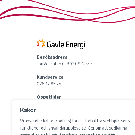
Besöksadress
Förrådsgatan 6, 803 09 Gävle
Kundservice
026-17 85 75
Öppettider
Lördag:
Stängt
Kakor
Lunchstängt: 12:00-13:00
Vi använder kakor (cookies) för att förbättra webbplatsens
Postadress
funktioner och användarupplevelse. Genom att godkänna
Box 783, 801 29 Gävle