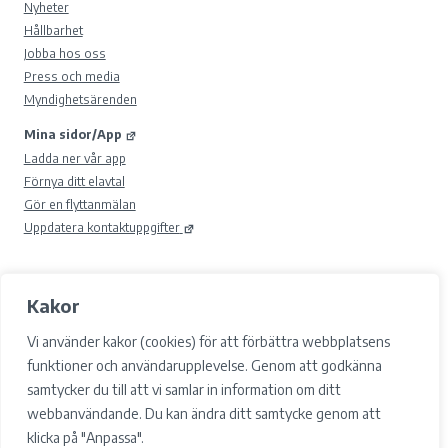
Nyheter
Hållbarhet
Jobba hos oss
Press och media
Myndighetsärenden
Mina sidor/App
Ladda ner vår app
Förnya ditt elavtal
Gör en flyttanmälan
Uppdatera kontaktuppgifter
Kakor
© 2026 Gävle Energi AB.
Samtyckesval
Vi använder kakor (cookies) för att förbättra webbplatsens
Cookies
funktioner och användarupplevelse. Genom att godkänna
Integritetspolicy och GDPR
samtycker du till att vi samlar in information om ditt
Tillgänglighet
webbanvändande. Du kan ändra ditt samtycke genom att
Facebook
klicka på "Anpassa".