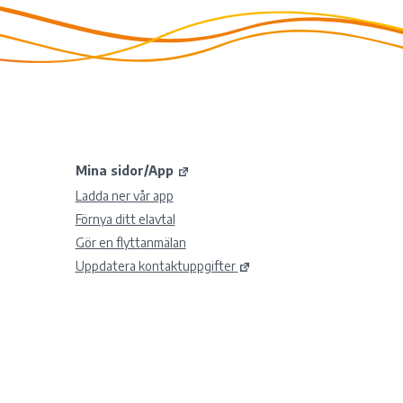
Mina sidor/App
Ladda ner vår app
Förnya ditt elavtal
Gör en flyttanmälan
Uppdatera kontaktuppgifter