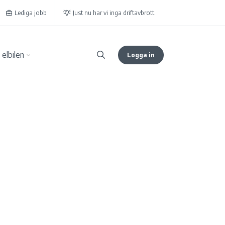
Lediga jobb
Just nu har vi inga driftavbrott.
elbilen
Logga in