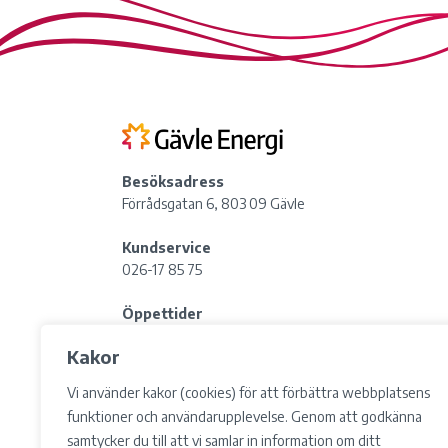
Besöksadress
Förrådsgatan 6, 803 09 Gävle
Kundservice
026-17 85 75
Öppettider
Lördag:
Stängt
Kakor
Lunchstängt: 12:00-13:00
Vi använder kakor (cookies) för att förbättra webbplatsens
Postadress
funktioner och användarupplevelse. Genom att godkänna
Box 783, 801 29 Gävle
samtycker du till att vi samlar in information om ditt