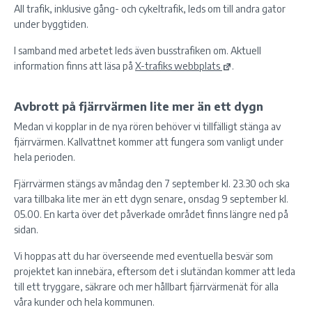
All trafik, inklusive gång- och cykeltrafik, leds om till andra gator
under byggtiden.
I samband med arbetet leds även busstrafiken om. Aktuell
information finns att läsa på
X-trafiks webbplats
.
Avbrott på fjärrvärmen lite mer än ett dygn
Medan vi kopplar in de nya rören behöver vi tillfälligt stänga av
fjärrvärmen. Kallvattnet kommer att fungera som vanligt under
hela perioden.
Fjärrvärmen stängs av måndag den 7 september kl. 23.30 och ska
vara tillbaka lite mer än ett dygn senare, onsdag 9 september kl.
05.00. En karta över det påverkade området finns längre ned på
sidan.
Vi hoppas att du har överseende med eventuella besvär som
projektet kan innebära, eftersom det i slutändan kommer att leda
till ett tryggare, säkrare och mer hållbart fjärrvärmenät för alla
våra kunder och hela kommunen.