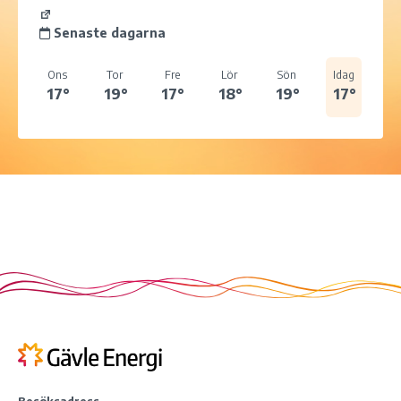
Senaste dagarna
Ons
Tor
Fre
Lör
Sön
Idag
17°
19°
17°
18°
19°
17°