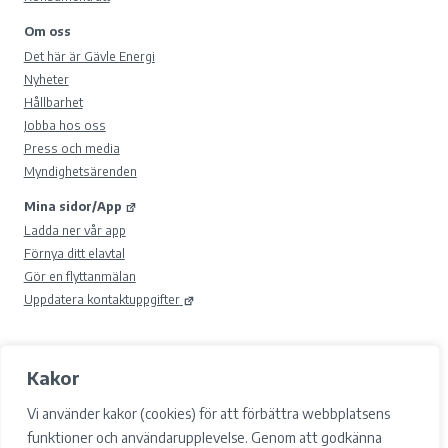
Om oss
Det här är Gävle Energi
Nyheter
Hållbarhet
Jobba hos oss
Press och media
Myndighetsärenden
Mina sidor/App
Ladda ner vår app
Förnya ditt elavtal
Gör en flyttanmälan
Uppdatera kontaktuppgifter
Kakor
© 2026 Gävle Energi AB.
Samtyckesval
Vi använder kakor (cookies) för att förbättra webbplatsens
Cookies
funktioner och användarupplevelse. Genom att godkänna