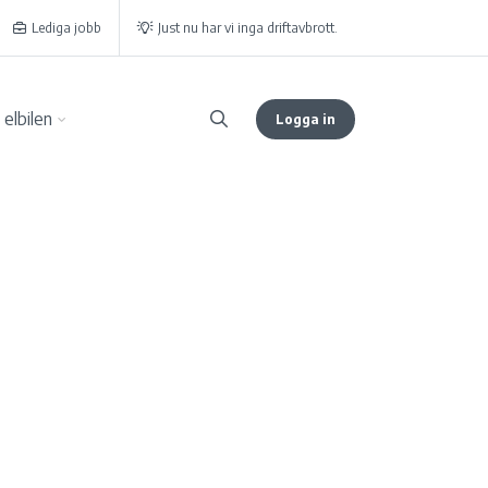
Lediga jobb
Just nu har vi inga driftavbrott.
elbilen
Logga in