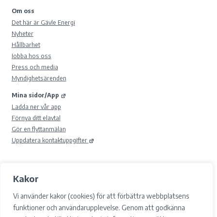
Om oss
Det här är Gävle Energi
Nyheter
Hållbarhet
Jobba hos oss
Press och media
Myndighetsärenden
Mina sidor/App
Ladda ner vår app
Förnya ditt elavtal
Gör en flyttanmälan
Uppdatera kontaktuppgifter
Kakor
© 2026 Gävle Energi AB.
Samtyckesval
Vi använder kakor (cookies) för att förbättra webbplatsens
Cookies
funktioner och användarupplevelse. Genom att godkänna
Integritetspolicy och GDPR