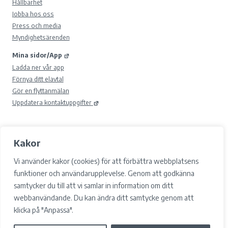
Hållbarhet
Jobba hos oss
Press och media
Myndighetsärenden
Mina sidor/App
Ladda ner vår app
Förnya ditt elavtal
Gör en flyttanmälan
Uppdatera kontaktuppgifter
Kakor
© 2026 Gävle Energi AB.
Samtyckesval
Vi använder kakor (cookies) för att förbättra webbplatsens
Cookies
funktioner och användarupplevelse. Genom att godkänna
Integritetspolicy och GDPR
samtycker du till att vi samlar in information om ditt
Tillgänglighet
webbanvändande. Du kan ändra ditt samtycke genom att
Facebook
klicka på "Anpassa".
LinkedIn