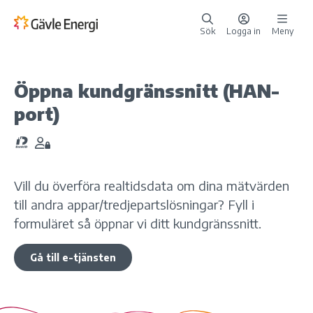
Sök
Logga in
Meny
Öppna kundgränssnitt (HAN-
port)
E-tjänsten kräver Kräver inlogg
Vill du överföra realtidsdata om dina mätvärden
till andra appar/tredjepartslösningar? Fyll i
formuläret så öppnar vi ditt kundgränssnitt.
Gå till e-tjänsten