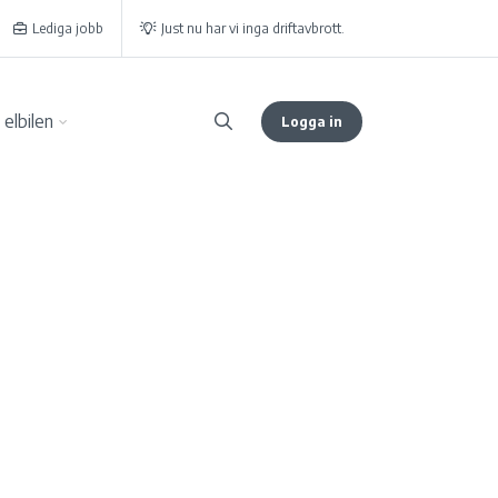
Lediga jobb
Just nu har vi inga driftavbrott.
elbilen
Logga in