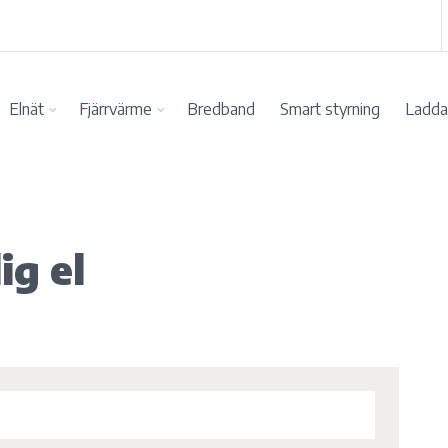
Elnät
Fjärrvärme
Bredband
Smart styrning
Ladda 
ig el