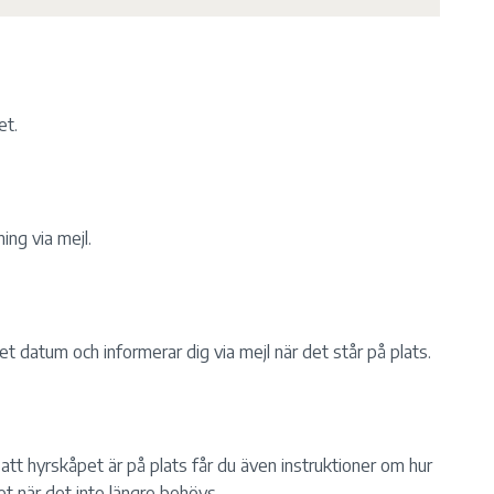
et.
ing via mejl.
et datum och informerar dig via mejl när det står på plats.
att hyrskåpet är på plats får du även instruktioner om hur
et när det inte längre behövs.