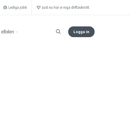
Lediga jobb
Just nu har vi inga driftavbrott.
elbilen
Logga in