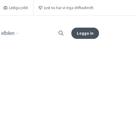
Lediga jobb
Just nu har vi inga driftavbrott.
elbilen
Logga in