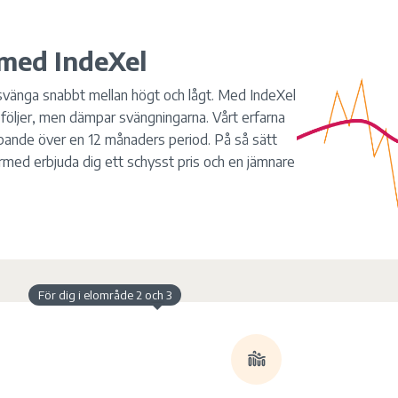
 med IndeXel
 svänga snabbt mellan högt och lågt. Med IndeXel
m följer, men dämpar svängningarna. Vårt erfarna
öpande över en 12 månaders period. På så sätt
ärmed erbjuda dig ett schysst pris och en jämnare
För dig i elområde 2 och 3