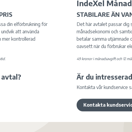
IndeXel Månad
PRIS
STABILARE ÄN VA
sa din elförbrukning för
Det här avtalet passar dig s
h undvik att använda
månadsekonomi och samtidigt
n mer kontrollerad
betalar samma utjämnade o
oavsett när du förbrukar el
tid.
49 kronor i månadsavgift och 12 må
 avtal?
Är du intresserad
Kontakta vår kundservice så 
Kontakta kundservi