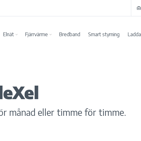
Elnät
Fjärrvärme
Bredband
Smart styrning
Ladda 
deXel
för månad eller timme för timme.