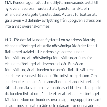
11.1.
Kunden äger rätt att medflytta innevarande avtal till
ny leveransadress, förutsatt att tjänsten är aktuell i
elhandelsföretagets tjänsteutbud. Avtalet fortsätter att
gälla även vid definitiv avflyttning från uppgiven adress om
inte annat överenskommes.
11.2.
För det fall kunden flyttar till en ny adress åtar sig
elhandelsföretaget att vidta nödvändiga åtgärder för att
flytta med avtalet till kundens nya adress, under
förutsättning att nödvändiga förutsättningar finns för
elhandelsföretaget att leverera el där. En sådan
förutsättning är att kunden har anmält flytt till säljarens
kundservice senast 14 dagar före inflyttningsdatum. Om
kunden inte lämnar sådan anmälan har elhandelsföretaget
rätt att anmäla sig som leverantör av el till den uttagspunkt
dit kunden flyttat omgående efter att elhandelsföretaget
fått kännedom om kundens nya anläggningsuppgifter samt
anläggnings-id, nätområde och nätägare för denna adress.