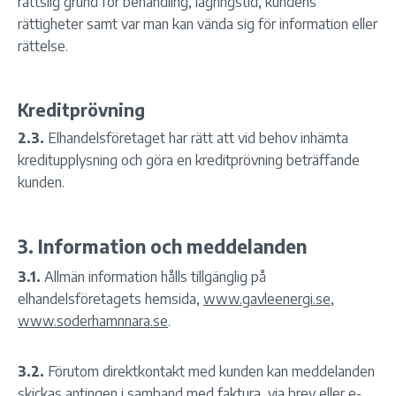
rättslig grund för behandling, lagringstid, kundens
rättigheter samt var man kan vända sig för information eller
rättelse.
Kreditprövning
2.3.
Elhandelsföretaget har rätt att vid behov inhämta
kreditupplysning och göra en kreditprövning beträffande
kunden.
3. Information och meddelanden
3.1.
Allmän information hålls tillgänglig på
elhandelsföretagets hemsida,
www.gavleenergi.se
,
www.soderhamnnara.se
.
3.2.
Förutom direktkontakt med kunden kan meddelanden
skickas antingen i samband med faktura, via brev eller e-