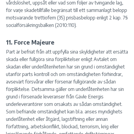
vårdslöshet, uppsåt eller vad som följer av tvingande lag,
för varje skadetillfälle begränsat till ett sammanlagt belopp
motsvarande trettiofem (35) prisbasbelopp enligt 2 kap. 7§
socialförsäkringsbalken (2010:110).
11. Force Majeure
Part är befriat från att uppfylla sina skyldigheter att ersätta
skada eller fullgöra sina förpliktelser enligt Avtalet om
skadan eller underlåtenheten har sin grund i omständighet
utanför parts kontroll och om omständigheten förhindrar,
avsevärt försvårar eller försenar fullgörande av sådan
förpliktelse. Detsamma gäller om underlåtenheten har sin
grund i försenade leveranser från Gävle Energis
underleverantörer som orsakats av sådan omständighet.
Som befriande omständighet kan bl.a. anses myndighets
underlåtenhet eller åtgärd, lagstiftning eller annan
författning, arbetskonflikt, blockad, terrorism, krig eller