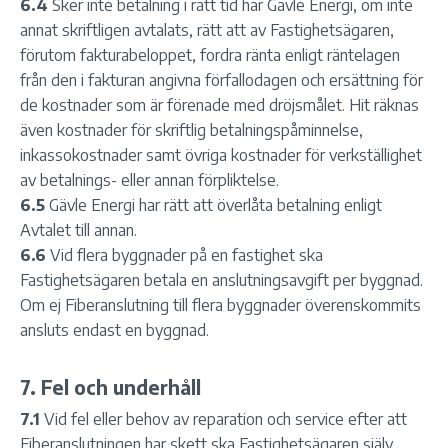
6.4
Sker inte betalning i rätt tid har Gävle Energi, om inte
annat skriftligen avtalats, rätt att av Fastighetsägaren,
förutom fakturabeloppet, fordra ränta enligt räntelagen
från den i fakturan angivna förfallodagen och ersättning för
de kostnader som är förenade med dröjsmålet. Hit räknas
även kostnader för skriftlig betalningspåminnelse,
inkassokostnader samt övriga kostnader för verkställighet
av betalnings- eller annan förpliktelse.
6.5
Gävle Energi har rätt att överlåta betalning enligt
Avtalet till annan.
6.6
Vid flera byggnader på en fastighet ska
Fastighetsägaren betala en anslutningsavgift per byggnad.
Om ej Fiberanslutning till flera byggnader överenskommits
ansluts endast en byggnad.
7. Fel och underhåll
7.1
Vid fel eller behov av reparation och service efter att
Fiberanslutningen har skett ska Fastighetsägaren själv