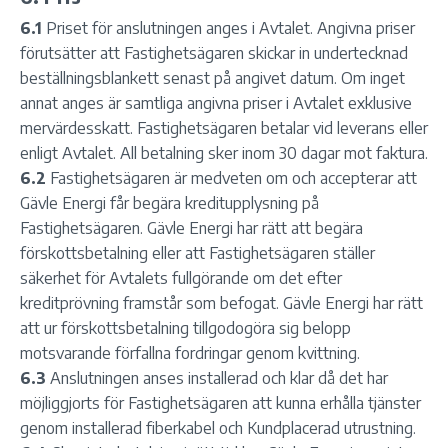
6.1
Priset för anslutningen anges i Avtalet. Angivna priser
förutsätter att Fastighetsägaren skickar in undertecknad
beställningsblankett senast på angivet datum. Om inget
annat anges är samtliga angivna priser i Avtalet exklusive
mervärdesskatt. Fastighetsägaren betalar vid leverans eller
enligt Avtalet. All betalning sker inom 30 dagar mot faktura.
6.2
Fastighetsägaren är medveten om och accepterar att
Gävle Energi får begära kreditupplysning på
Fastighetsägaren. Gävle Energi har rätt att begära
förskottsbetalning eller att Fastighetsägaren ställer
säkerhet för Avtalets fullgörande om det efter
kreditprövning framstår som befogat. Gävle Energi har rätt
att ur förskottsbetalning tillgodogöra sig belopp
motsvarande förfallna fordringar genom kvittning.
6.3
Anslutningen anses installerad och klar då det har
möjliggjorts för Fastighetsägaren att kunna erhålla tjänster
genom installerad fiberkabel och Kundplacerad utrustning.