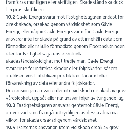
framföras muntligen eller skriftligen. Skadestånd ska dock
begäras skriftligen.
10.2
Gävle Energi svarar mot Fastighetsägaren endast för
direkt skada, orsakad genom vårdslöshet som Gävle
Energi, eller någon Gävle Energi svarar för. Gävle Energi
ansvarar inte för skada på grund av att innehåll i data som
förmedlas eller skulle förmedlats genom Fiberanslutningen
eller för Fastighetsägarens eventuella
skadeståndsskyldighet mot tredje man. Gävle Energi
svarar inte för indirekta skador eller följdskador, såsom
utebliven vinst, utebliven produktion, förlorad eller
förvanskning av data eller andra följdskador.
Begränsningarna ovan gäller inte vid skada orsakad av grov
vårdslöshet, uppsåt eller när ansvar följer av tvingande lag.
10.3
Fastighetsägaren ansvarar gentemot Gävle Energi,
utöver vad som framgår uttryckligen av dessa allmänna
villkor, för skada orsakad genom vårdslöshet.
10.4
Parternas ansvar är, utom vid skada orsak av grov