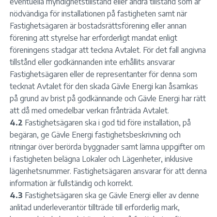
eventuella myndighetstillstånd eller andra tillstånd som är
nödvändiga för installationen på fastigheten samt när
Fastighetsägaren är bostadsrättsförening eller annan
förening att styrelse har erforderligt mandat enligt
föreningens stadgar att teckna Avtalet. För det fall angivna
tillstånd eller godkännanden inte erhållits ansvarar
Fastighetsägaren eller de representanter för denna som
tecknat Avtalet för den skada Gävle Energi kan åsamkas
på grund av brist på godkännande och Gävle Energi har rätt
att då med omedelbar verkan frånträda Avtalet.
4.2
Fastighetsägaren ska i god tid före installation, på
begäran, ge Gävle Energi fastighetsbeskrivning och
ritningar över berörda byggnader samt lämna uppgifter om
i fastigheten belägna Lokaler och Lägenheter, inklusive
lägenhetsnummer. Fastighetsägaren ansvarar för att denna
information är fullständig och korrekt.
4.3
Fastighetsägaren ska ge Gävle Energi eller av denne
anlitad underleverantör tillträde till erforderlig mark,