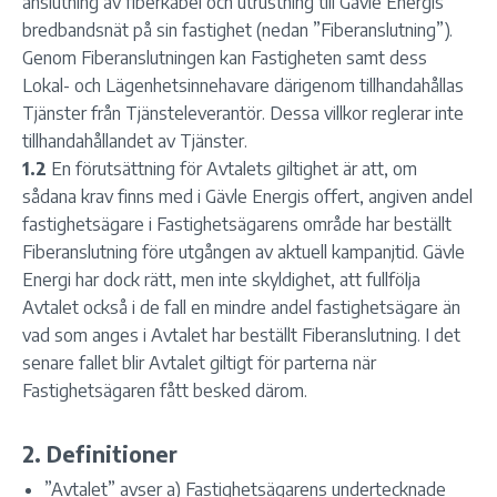
anslutning av fiberkabel och utrustning till Gävle Energis
bredbandsnät på sin fastighet (nedan ”Fiberanslutning”).
Genom Fiberanslutningen kan Fastigheten samt dess
Lokal- och Lägenhetsinnehavare därigenom tillhandahållas
Tjänster från Tjänsteleverantör. Dessa villkor reglerar inte
tillhandahållandet av Tjänster.
1.2
En förutsättning för Avtalets giltighet är att, om
sådana krav finns med i Gävle Energis offert, angiven andel
fastighetsägare i Fastighetsägarens område har beställt
Fiberanslutning före utgången av aktuell kampanjtid. Gävle
Energi har dock rätt, men inte skyldighet, att fullfölja
Avtalet också i de fall en mindre andel fastighetsägare än
vad som anges i Avtalet har beställt Fiberanslutning. I det
senare fallet blir Avtalet giltigt för parterna när
Fastighetsägaren fått besked därom.
2. Definitioner
”Avtalet” avser a) Fastighetsägarens undertecknade