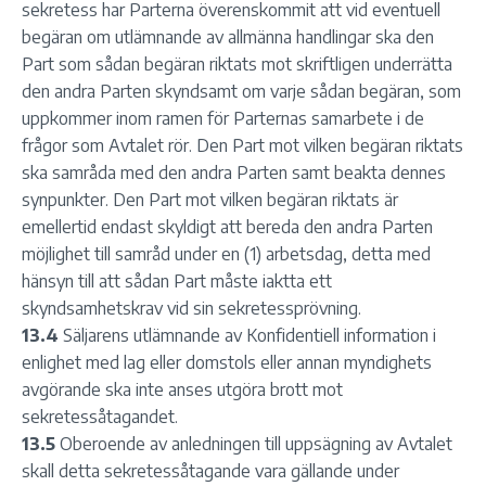
sekretess har Parterna överenskommit att vid eventuell
begäran om utlämnande av allmänna handlingar ska den
Part som sådan begäran riktats mot skriftligen underrätta
den andra Parten skyndsamt om varje sådan begäran, som
uppkommer inom ramen för Parternas samarbete i de
frågor som Avtalet rör. Den Part mot vilken begäran riktats
ska samråda med den andra Parten samt beakta dennes
synpunkter. Den Part mot vilken begäran riktats är
emellertid endast skyldigt att bereda den andra Parten
möjlighet till samråd under en (1) arbetsdag, detta med
hänsyn till att sådan Part måste iaktta ett
skyndsamhetskrav vid sin sekretessprövning.
13.4
Säljarens utlämnande av Konfidentiell information i
enlighet med lag eller domstols eller annan myndighets
avgörande ska inte anses utgöra brott mot
sekretessåtagandet.
13.5
Oberoende av anledningen till uppsägning av Avtalet
skall detta sekretessåtagande vara gällande under