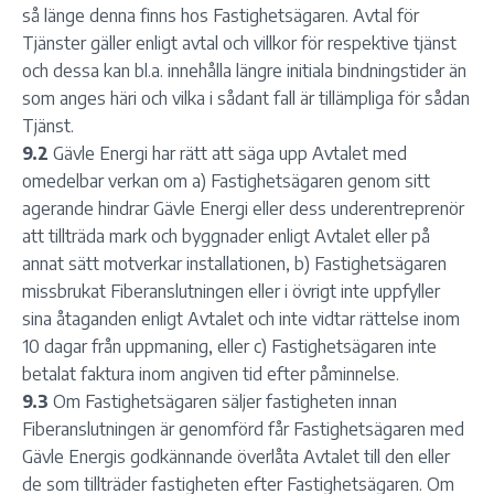
så länge denna finns hos Fastighetsägaren. Avtal för
Tjänster gäller enligt avtal och villkor för respektive tjänst
och dessa kan bl.a. innehålla längre initiala bindningstider än
som anges häri och vilka i sådant fall är tillämpliga för sådan
Tjänst.
9.2
Gävle Energi har rätt att säga upp Avtalet med
omedelbar verkan om a) Fastighetsägaren genom sitt
agerande hindrar Gävle Energi eller dess underentreprenör
att tillträda mark och byggnader enligt Avtalet eller på
annat sätt motverkar installationen, b) Fastighetsägaren
missbrukat Fiberanslutningen eller i övrigt inte uppfyller
sina åtaganden enligt Avtalet och inte vidtar rättelse inom
10 dagar från uppmaning, eller c) Fastighetsägaren inte
betalat faktura inom angiven tid efter påminnelse.
9.3
Om Fastighetsägaren säljer fastigheten innan
Fiberanslutningen är genomförd får Fastighetsägaren med
Gävle Energis godkännande överlåta Avtalet till den eller
de som tillträder fastigheten efter Fastighetsägaren. Om