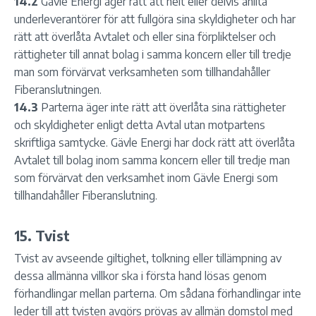
14.2
Gävle Energi äger rätt att helt eller delvis anlita
underleverantörer för att fullgöra sina skyldigheter och har
rätt att överlåta Avtalet och eller sina förpliktelser och
rättigheter till annat bolag i samma koncern eller till tredje
man som förvärvat verksamheten som tillhandahåller
Fiberanslutningen.
14.3
Parterna äger inte rätt att överlåta sina rättigheter
och skyldigheter enligt detta Avtal utan motpartens
skriftliga samtycke. Gävle Energi har dock rätt att överlåta
Avtalet till bolag inom samma koncern eller till tredje man
som förvärvat den verksamhet inom Gävle Energi som
tillhandahåller Fiberanslutning.
15. Tvist
Tvist av avseende giltighet, tolkning eller tillämpning av
dessa allmänna villkor ska i första hand lösas genom
förhandlingar mellan parterna. Om sådana förhandlingar inte
leder till att tvisten avgörs prövas av allmän domstol med