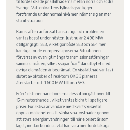
tillfördes ökade prisskillnaderna mellan norra och södra
Sverige. Vattenkraftens fyllnadsgrad ligger
fortfarande under normal nivå men närmar sig en mer
stabil situation.
Kärnkraften är fortsatt ansträngd och problemen
väntas bestå under hösten. Just nu är 2 498 MW
otillgängligt i SE3, vilket gör både SE3 och SE4 mer
känsliga för de europeiska priserna. Situationen
förvärras av ovanligt många transmissionsstörningar i
samma områden, vilket skapar ”öar” där utbytet med
övriga elområden är begränsat. En viss lättnad väntas i
slutet av oktober då reaktorn OKG 3 planeras
återstartas och 1 600 MW tillförs i SE3.
Från 1 oktober har elbörserna dessutom gått över till
15-minutershandel, vilket väntas bidra till spetigare
priser. För aktiva användare med kvartsprisavtal
öppnas möjligheten att sänka sina kostnader genom
att styra energianvändningen till när elpriset är som
lägst, medan bundna avtal kan vara mer fördelaktiga