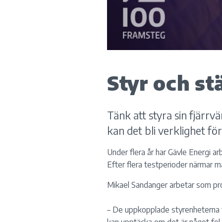
Styr och st
Tänk att styra sin fjärr
kan det bli verklighet fö
Under flera år har Gävle Energi a
Efter flera testperioder närmar m
Mikael Sandanger arbetar som pr
– De uppkopplade styrenheterna fö