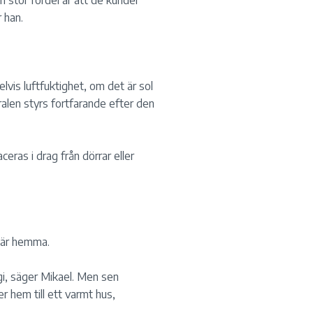
 stor fördel är att de kunder
 han.
vis luftfuktighet, om det är sol
alen styrs fortfarande efter den
ceras i drag från dörrar eller
e är hemma.
gi, säger Mikael. Men sen
 hem till ett varmt hus,