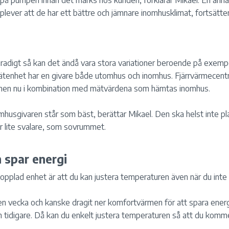
på pumpen innan det märks hos kunden, förklarar Mikael. En annan
lever att de har ett bättre och jämnare inomhusklimat, fortsätter
gradigt så kan det ändå vara stora variationer beroende på exempel
ätenhet har en givare både utomhus och inomhus. Fjärrvärmecentr
men nu i kombination med mätvärdena som hämtas inomhus.
nomhusgivaren står som bäst, berättar Mikael. Den ska helst inte pla
ar lite svalare, som sovrummet.
 spar energi
opplad enhet är att du kan justera temperaturen även när du int
en vecka och kanske dragit ner komfortvärmen för att spara ener
tidigare. Då kan du enkelt justera temperaturen så att du kommer