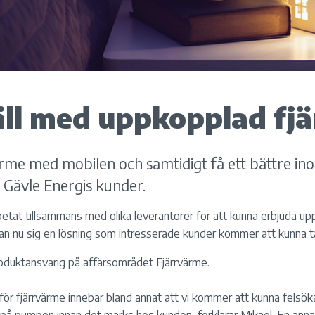
äll med uppkopplad fj
värme med mobilen och samtidigt få ett bättre i
r Gävle Energis kunder.
rbetat tillsammans med olika leverantörer för att kunna erbjuda up
an nu sig en lösning som intresserade kunder kommer att kunna ta
oduktansvarig på affärsområdet Fjärrvärme.
r fjärrvärme innebär bland annat att vi kommer att kunna felsöka