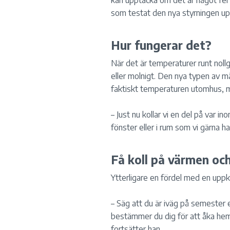
kan upptäcka om det är något fel 
som testat den nya styrningen upp
Hur fungerar det?
När det är temperaturer runt noll
eller molnigt. Den nya typen av m
faktiskt temperaturen utomhus, 
– Just nu kollar vi en del på var i
fönster eller i rum som vi gärna h
Få koll på värmen och
Ytterligare en fördel med en uppk
– Säg att du är iväg på semester 
bestämmer du dig för att åka hem 
fortsätter han.