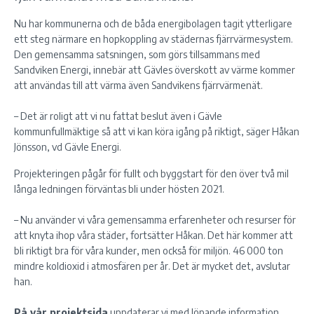
Nu har kommunerna och de båda energibolagen tagit ytterligare
ett steg närmare en hopkoppling av städernas fjärrvärmesystem.
Den gemensamma satsningen, som görs tillsammans med
Sandviken Energi, innebär att Gävles överskott av värme kommer
att användas till att värma även Sandvikens fjärrvärmenät.
– Det är roligt att vi nu fattat beslut även i Gävle
kommunfullmäktige så att vi kan köra igång på riktigt, säger Håkan
Jönsson, vd Gävle Energi.
Projekteringen pågår för fullt och byggstart för den över två mil
långa ledningen förväntas bli under hösten 2021.
– Nu använder vi våra gemensamma erfarenheter och resurser för
att knyta ihop våra städer, fortsätter Håkan. Det här kommer att
bli riktigt bra för våra kunder, men också för miljön. 46 000 ton
mindre koldioxid i atmosfären per år. Det är mycket det, avslutar
han.
På vår projektsida
uppdaterar vi med löpande information