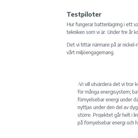
Testpiloter
Hur fungerar batterilagring i ett v
tekniken som vi är. Under tre år
Det vi tittar närmare på är nickel-
vårt miljöengagemang.
-Vi vill utvärdera det vi tro
för många energisystem; bat
förnyelsebar energi under d
nyttjas under den del av dy
större. Projektet går helt i 
på förnyelsebar energi och hå