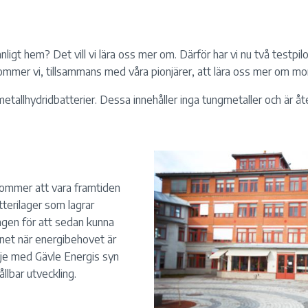
anligt hem? Det vill vi lära oss mer om. Därför har vi nu två testpil
 kommer vi, tillsammans med våra pionjärer, att lära oss mer om
metallhydridbatterier. Dessa innehåller inga tungmetaller och är åte
r kommer att vara framtiden
terilager som lagrar
agen för att sedan kunna
gnet när energibehovet är
linje med Gävle Energis syn
llbar utveckling.