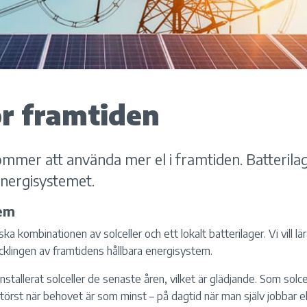
ör framtiden
mmer att använda mer el i framtiden. Batterilage
energisystemet.
em
rska kombinationen av solceller och ett lokalt batterilager. Vi vill 
ecklingen av framtidens hållbara energisystem.
stallerat solceller de senaste åren, vilket är glädjande. Som solc
örst när behovet är som minst – på dagtid när man själv jobbar ell