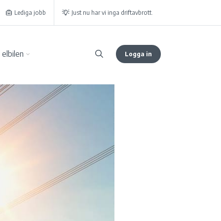
Lediga jobb
Just nu har vi inga driftavbrott.
elbilen
Logga in