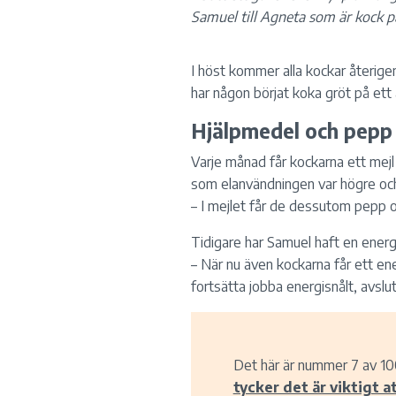
Samuel till Agneta som är kock p
I höst kommer alla kockar återige
har någon börjat koka gröt på ett 
Hjälpmedel och pepp
Varje månad får kockarna ett mejl 
som elanvändningen var högre och
– I mejlet får de dessutom pepp o
Tidigare har Samuel haft en energi
– När nu även kockarna får ett en
fortsätta jobba energisnålt, avslu
Det här är nummer 7 av 10
tycker det är viktigt at