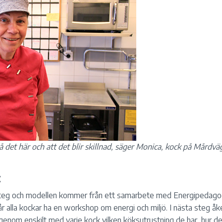
 på det här och att det blir skillnad, säger Monica, kock på Mårdvä
t
steg och modellen kommer från ett samarbete med Energipedag
får alla kockar ha en workshop om energi och miljö. I nästa steg å
 igenom enskilt med varje kock vilken köksutrustning de har, hur d