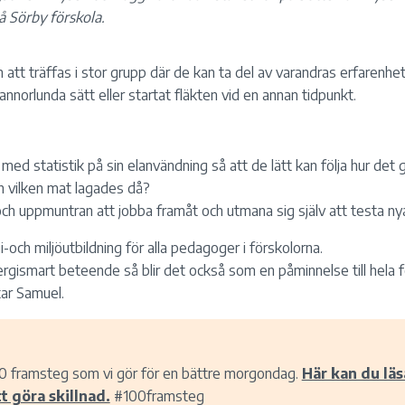
å Sörby förskola.
n att träffas i stor grupp där de kan ta del av varandras erfaren
annorlunda sätt eller startat fläkten vid en annan tidpunkt.
med statistik på sin elanvändning så att de lätt kan följa hur det
 vilken mat lagades då?
ch uppmuntran att jobba framåt och utmana sig själv att testa ny
-och miljöutbildning för alla pedagoger i förskolorna.
ergismart beteende så blir det också som en påminnelse till hela
tar Samuel.
0 framsteg som vi gör för en bättre morgondag.
Här kan du läs
t göra skillnad.
#100framsteg