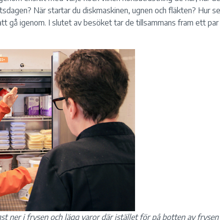
betsdagen? När startar du diskmaskinen, ugnen och fläkten? Hur ser
tt gå igenom. I slutet av besöket tar de tillsammans fram ett p
ngst ner i frysen och lägg varor där istället för på botten av frysen