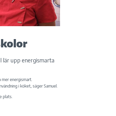
skolor
 lär upp energismarta
a mer energismart.
nvändning i köket, säger Samuel.
e plats.