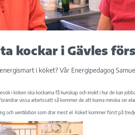
a kockar i Gävles för
energismart i köket? Vår Energipedagog Samuel
ök i köken ska kockarna få kunskap och insikt i hur de kan jobb
förändrar vissa arbetssätt så kommer de att kunna minska sin ela
ing och ventilation som drar mest el. Köket kommer först på tredj