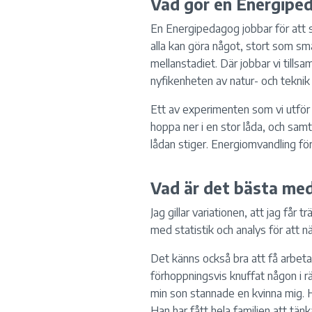
Vad gör en Energipe
En Energipedagog jobbar för att
alla kan göra något, stort som små
mellanstadiet. Där jobbar vi till
nyfikenheten av natur- och teknik
Ett av experimenten som vi utför
hoppa ner i en stor låda, och sam
lådan stiger. Energiomvandling förk
Vad är det bästa me
Jag gillar variationen, att jag får 
med statistik och analys för att n
Det känns också bra att få arbeta
förhoppningsvis knuffat någon i rä
min son stannade en kvinna mig. 
Han har fått hela familjen att tänk