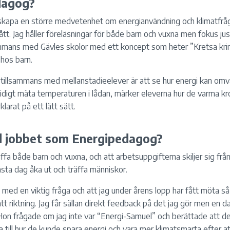
dagog?
 skapa en större medvetenhet om energianvändning och klimatfrå
tt. Jag håller föreläsningar för både barn och vuxna men fokus just
sammans med Gävles skolor med ett koncept som heter ”Kretsa kri
 hos barn.
 tillsammans med mellanstadieelever är att se hur energi kan omv
tidigt mäta temperaturen i lådan, märker eleverna hur de varma kr
larat på ett lätt sätt.
d jobbet som Energipedagog?
träffa både barn och vuxna, och att arbetsuppgifterna skiljer sig frå
ästa dag åka ut och träffa människor.
 med en viktig fråga och att jag under årens lopp har fått möta 
tt riktning. Jag får sällan direkt feedback på det jag gör men en 
Hon frågade om jag inte var “Energi-Samuel” och berättade att 
a till hur de kunde spara energi och vara mer klimatsmarta efter at