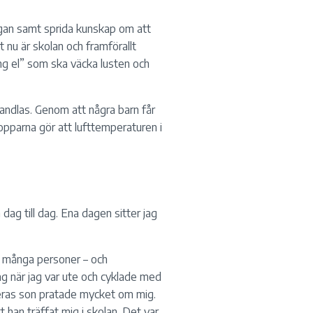
gan samt sprida kunskap om att
 nu är skolan och framförallt
ng el” som ska väcka lusten och
andlas. Genom att några barn får
opparna gör att lufttemperaturen i
n dag till dag. Ena dagen sitter jag
så många personer – och
dag när jag var ute och cyklade med
deras son pratade mycket om mig.
t han träffat mig i skolan. Det var