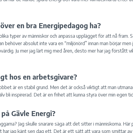
höver en bra Energipedagog ha?
lika typer av människor och anpassa upplägget för att nå fram. S
an behöver absolut inte vara en “miljönörd” innan man börjar men ja
rovärdig. Ju mer jag lärt mig med åren, desto mer har jag förstått 
igt hos en arbetsgivare?
jobbet är en stabil grund. Men det är också viktigt att man utmana
jälv bli inspirerad. Det är en frihet att kunna styra över min egen t
 på Gävle Energi?
väggarna? Jag skulle snarare säga att det sitter i människorna. Hä
har jag känt sen dag ett. Det är ett sätt att vara som smittar av 