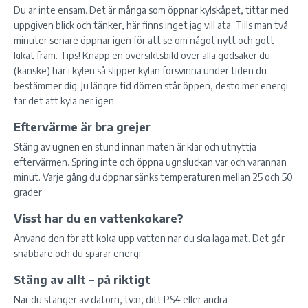
Du är inte ensam. Det är många som öppnar kylskåpet, tittar med
uppgiven blick och tänker, här finns inget jag vill äta. Tills man två
minuter senare öppnar igen för att se om något nytt och gott
kikat fram. Tips! Knäpp en översiktsbild över alla godsaker du
(kanske) har i kylen så slipper kylan försvinna under tiden du
bestämmer dig. Ju längre tid dörren står öppen, desto mer energi
tar det att kyla ner igen.
Eftervärme är bra grejer
Stäng av ugnen en stund innan maten är klar och utnyttja
eftervärmen. Spring inte och öppna ugnsluckan var och varannan
minut. Varje gång du öppnar sänks temperaturen mellan 25 och 50
grader.
Visst har du en vattenkokare?
Använd den för att koka upp vatten när du ska laga mat. Det går
snabbare och du sparar energi.
Stäng av allt – på riktigt
När du stänger av datorn, tv:n, ditt PS4 eller andra